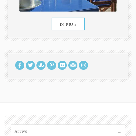
DI PIÙ »
...