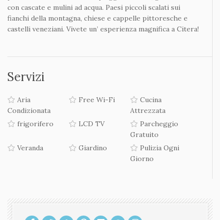
da cui si può arrivare velocemente alle spiaggie più belle
della nostra isola.
L’ isola di Citera
Citera
: L’ isola dei contrasti stupendi. Al bordo di
Cavomalia, tra l’ isola di Creta e Pelopοnneso, un piccolo
paradiso su terra vi invita. Spiaggie azzurre, gole verdi
con cascate e mulini ad acqua. Paesi piccoli scalati sui
fianchi della montagna, chiese e cappelle pittoresche e
castelli veneziani. Vivete un’ esperienza magnifica a Citera!
Servizi
Aria
Free Wi-Fi
Cucina
Condizionata
Attrezzata