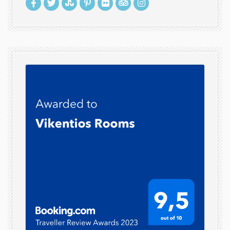
frigorifero
LCD TV
Parcheggio
Gratuito
Veranda
Giardino
Pulizia Ogni
Giorno