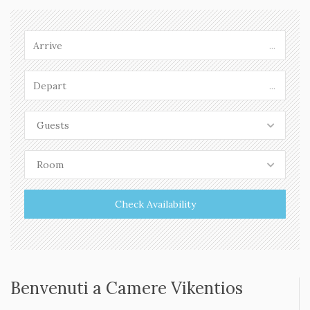
La spiaggia ”Komponada”
DI PIÙ »
...
...
Guests
Room